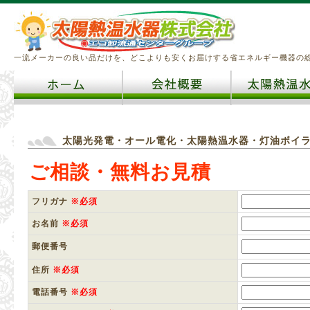
一流メーカーの良い品だけを、どこよりも安くお届けする省エネルギー機器の
太陽光発電・オール電化・太陽熱温水器・灯油ボイ
ご相談・無料お見積
フリガナ
※必須
お名前
※必須
郵便番号
住所
※必須
電話番号
※必須